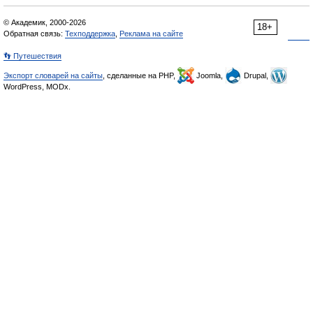
© Академик, 2000-2026
18+
Обратная связь:
Техподдержка
,
Реклама на сайте
👣 Путешествия
Экспорт словарей на сайты
, сделанные на PHP,
Joomla,
Drupal,
WordPress, MODx.