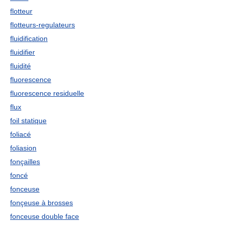
flotteur
flotteurs-regulateurs
fluidification
fluidifier
fluidité
fluorescence
fluorescence residuelle
flux
foil statique
foliacé
foliasion
fonçailles
foncé
fonceuse
fonçeuse à brosses
fonceuse double face