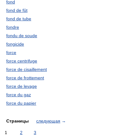
fond
fond de fût
fond de tube
fondre
fondu de soude
fongicide
force
force centrifuge
force de cisaillement
force de frottement
force de levage
force du gaz
force du papier
Страницы
следующая
→
1
2
3